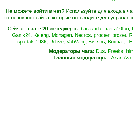
Не можете войти в чат?
Используйте для входа в ча
от основного сайта, которые вы вводите для управле
Сейчас в чате
20
менеджеров:
barakuda
,
barca10fan
,
Ganik24
,
Keleng
,
Monagan
,
Necros
,
procter
,
prozet
,
R
spartak-1986
,
Udove
,
VahVahij
,
Витязь
,
Вонрат
,
ГЕ
Модераторы чата:
Dus
,
Freeks
,
hi
Главные модераторы:
Akar
,
Ave